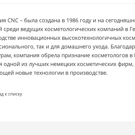
я CNC – была создана в 1986 году и на сегодняш
й среди ведущих косметологических компаний в Г
одстве инновационных высокотехнологичных косме
сионального, так и для домашнего ухода. Благод
рам, компания обрела признание косметологов в 
ся одной из лучших немецких косметических фирм
ющей новые технологии в производстве.
ад к списку