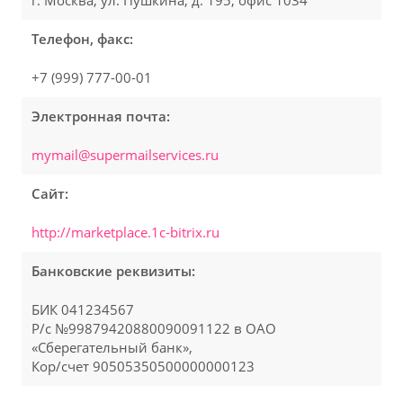
г. Москва, ул. Пушкина, д. 195, офис 1034
Телефон, факс:
+7 (999) 777-00-01
Электронная почта:
mymail@supermailservices.ru
Сайт:
http://marketplace.1c-bitrix.ru
Банковские реквизиты:
БИК 041234567
Р/с №99879420880090091122 в ОАО
«Сберегательный банк»,
Кор/счет 90505350500000000123